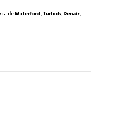
rca de
Waterford
,
Turlock
,
Denair
,